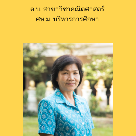
ค.บ. สาขาวิชาคณิตศาสตร​์ 
ศษ.
ม
.​ บริหารการศึกษา 