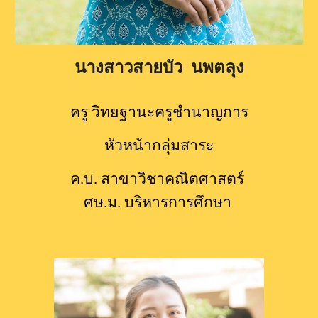
นางสาวสายบัว  นพตลุง
ครู วิทยฐานะครูชำนาญการ
หัวหน้ากลุ่มสาระ
ค.บ. สาขาวิชาคณิตศาสตร​์ 
ศษ.ม.​ บริหารการศึกษา 