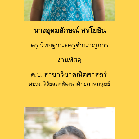
นางอุดมลักษณ์ สรโยธิน
ครู วิทยฐานะครูชำนาญการ
งานพัสดุ
ค.บ. สาขาวิชาคณิตศาสตร​์ 
ศษ.
ม
.​ วิจัยและพัฒนาศักยภาพมนุษย์