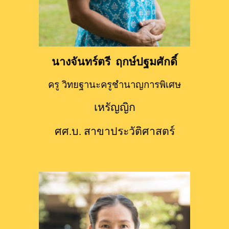
นางจันทร์ตรี  ฤกษ์ปฐมศักดิ์
ครู วิทยฐานะครูชำนาญการพิเศษ
เหรัญญิก
ศศ.บ. สาขาประวัติศาสตร์