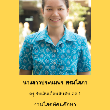
นางสาวประนมพร  พรมโสภา
ครู รับเงินเดือนอันดับ คศ.1
งานโสตทัศนศึกษา