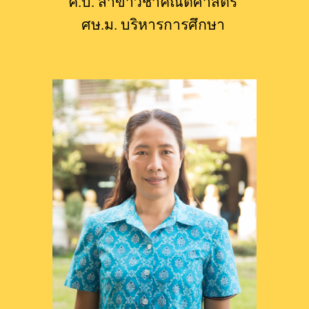
ค.บ. สาขาวิชาคณิตศาสตร​์ 
ศษ.
ม
.​ บริหารการศึกษา 