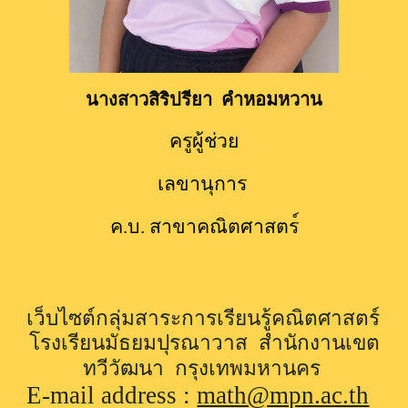
นางสาว
สิริปรียา  คำหอมหวาน
ครูผู้ช่วย
เลขานุการ 
ค.บ. 
สาขาคณิตศาสตร
เว็บไซต์กลุ่มสาระการเรียนรู้คณิตศาสตร์  
โรงเรียนมัธยมปุรณาวาส  สำนักงานเขต
ทวีวัฒนา  กรุงเทพมหานคร
E-mail address : 
math@mpn.ac.th